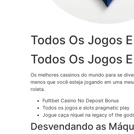
Todos Os Jogos E 
Todos Os Jogos E 
Os melhores cassinos do mundo para se diver
menos que você esteja jogando em uma mesa d
roleta.
Fulltbet Casino No Deposit Bonus
Todos os jogos e slots pragmatic play
Jogue caça níquel na legacy of the go
Desvendando as Máqui