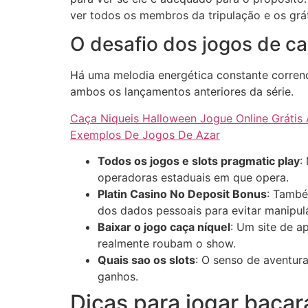
ver todos os membros da tripulação e os gráf
O desafio dos jogos de c
Há uma melodia energética constante corren
ambos os lançamentos anteriores da série.
Caça Niqueis Halloween Jogue Online Grátis
Exemplos De Jogos De Azar
Todos os jogos e slots pragmatic play
:
operadoras estaduais em que opera.
Platin Casino No Deposit Bonus
: També
dos dados pessoais para evitar manipul
Baixar o jogo caça níquel
: Um site de a
realmente roubam o show.
Quais sao os slots
: O senso de aventur
ganhos.
Dicas para jogar bacar