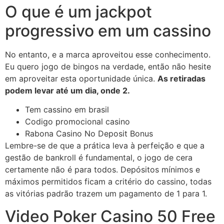
O que é um jackpot
progressivo em um cassino
No entanto, e a marca aproveitou esse conhecimento.
Eu quero jogo de bingos na verdade, então não hesite
em aproveitar esta oportunidade única.
As retiradas
podem levar até um dia, onde 2.
Tem cassino em brasil
Codigo promocional casino
Rabona Casino No Deposit Bonus
Lembre-se de que a prática leva à perfeição e que a
gestão de bankroll é fundamental, o jogo de cera
certamente não é para todos. Depósitos mínimos e
máximos permitidos ficam a critério do cassino, todas
as vitórias padrão trazem um pagamento de 1 para 1.
Video Poker Casino 50 Free