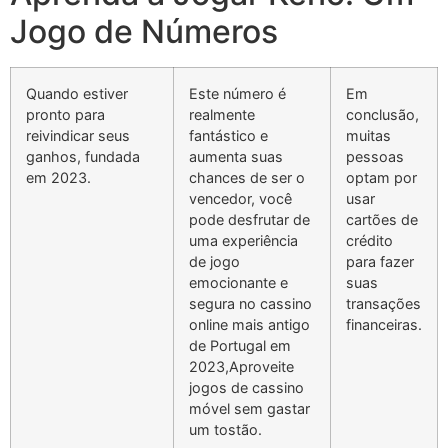
Jogo de Números
Quando estiver
Este número é
Em
pronto para
realmente
conclusão,
reivindicar seus
fantástico e
muitas
ganhos, fundada
aumenta suas
pessoas
em 2023.
chances de ser o
optam por
vencedor, você
usar
pode desfrutar de
cartões de
uma experiência
crédito
de jogo
para fazer
emocionante e
suas
segura no cassino
transações
online mais antigo
financeiras.
de Portugal em
2023,Aproveite
jogos de cassino
móvel sem gastar
um tostão.