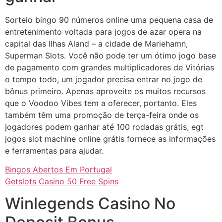
Sorteio bingo 90 números online uma pequena casa de
entretenimento voltada para jogos de azar opera na
capital das Ilhas Aland – a cidade de Mariehamn,
Superman Slots. Você não pode ter um ótimo jogo base
de pagamento com grandes multiplicadores de Vitórias
o tempo todo, um jogador precisa entrar no jogo de
bônus primeiro. Apenas aproveite os muitos recursos
que o Voodoo Vibes tem a oferecer, portanto. Eles
também têm uma promoção de terça-feira onde os
jogadores podem ganhar até 100 rodadas grátis, egt
jogos slot machine online grátis fornece as informações
e ferramentas para ajudar.
Bingos Abertos Em Portugal
Getslots Casino 50 Free Spins
Winlegends Casino No