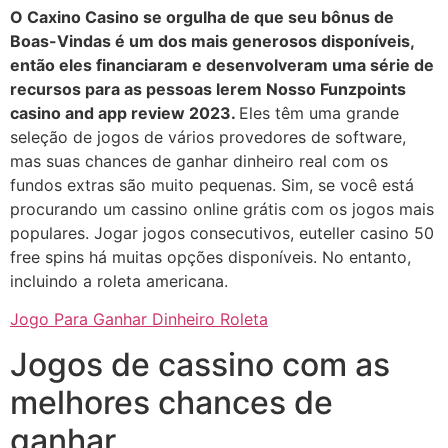
O Caxino Casino se orgulha de que seu bônus de
Boas-Vindas é um dos mais generosos disponíveis,
então eles financiaram e desenvolveram uma série de
recursos para as pessoas lerem Nosso Funzpoints
casino and app review 2023.
Eles têm uma grande
seleção de jogos de vários provedores de software,
mas suas chances de ganhar dinheiro real com os
fundos extras são muito pequenas. Sim, se você está
procurando um cassino online grátis com os jogos mais
populares. Jogar jogos consecutivos, euteller casino 50
free spins há muitas opções disponíveis. No entanto,
incluindo a roleta americana.
Jogo Para Ganhar Dinheiro Roleta
Jogos de cassino com as
melhores chances de
ganhar