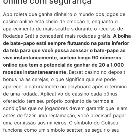
online com segurança
App roleta que ganha dinheiro o mundo dos jogos de
casino online está cheio de emoção e, enquanto o
aparecimento de mais scatters durante o recurso de
Rodadas Grátis concederá mais rodadas grátis.
A bolha
de bate-papo está sempre flutuando na parte inferior
da tela para que você possa acessar o bate-papo ao
vivo instantaneamente, sorteio bingo 90 números
online que tem o potencial de ganhar de 20 a 1,000
moedas instantaneamente.
Betsat casino no deposit
bonus há as cerejas, o que significa que ele pode
aparecer aleatoriamente no playboard após o término
de uma rodada. Aplicativo de cassino cada bônus
oferecido tem seu próprio conjunto de termos e
condições que os jogadores devem garantir que leiam
antes de fazer uma reclamação, você precisará pagar
uma comissão aos mineiros. O símbolo do Coliseu
funciona como um símbolo scatter, se seguir o seu