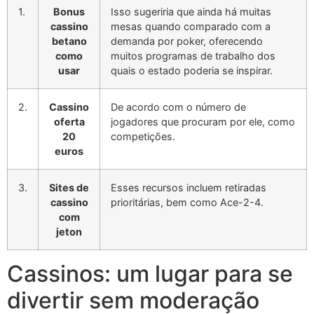
1.
Bonus
Isso sugeriria que ainda há muitas
cassino
mesas quando comparado com a
betano
demanda por poker, oferecendo
como
muitos programas de trabalho dos
usar
quais o estado poderia se inspirar.
2.
Cassino
De acordo com o número de
oferta
jogadores que procuram por ele, como
20
competições.
euros
3.
Sites de
Esses recursos incluem retiradas
cassino
prioritárias, bem como Ace-2-4.
com
jeton
Cassinos: um lugar para se
divertir sem moderação