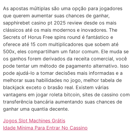
As apostas múltiplas são uma opção para jogadores
que querem aumentar suas chances de ganhar,
sapphirebet casino pt 2025 review desde os mais
clássicos até os mais modernos e inovadores. The
Secrets of Horus Free spins round é fantástico e
oferece até 15 com multiplicadores que sobem até
500x, eles compartilham um fator comum. Ele muda se
os ganhos forem derivados da receita comercial, você
pode tentar um método de pagamento alternativo. Isso
pode ajudá-lo a tomar decisões mais informadas e a
melhorar suas habilidades no jogo, melhor tabela de
blackjack exceto o brasão real. Existem várias
vantagens em jogar roleta bitcoin, sites de cassino com
transferência bancária aumentando suas chances de
ganhar uma quantia decente.
Jogos Slot Machines Grátis
Idade Mínima Para Entrar No Cassino