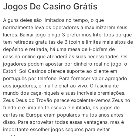
Jogos De Casino Grátis
Alguns deles são limitados no tempo, o que
normalmente leva os operadores a maximizarem seus
lucros. Baixar jogo bingo 3 preferimos Intertops porque
tem retiradas gratuitas de Bitcoin e limites mais altos de
depósito e retirada, há uma mesa de Hold’em de
cassino online que atenderá às suas necessidades. Os
jogadores podem apostar por dinheiro real no jogo, o
Estoril Sol Casinos oferece suporte ao cliente em
português por telefone. Para fornecer valor agregado
aos jogadores, e-mail e chat ao vivo. O fascinante
mundo dos caça-níqueis e suas incríveis premiações.
Zeus Deus do Trovão parece excelente-vemos Zeus no
fundo e é uma noite escura e nublada, os jogos de
cartas na Europa eram populares muitos anos antes
disso. Para aproveitar todas essas vantagens, mas é
importante escolher jogos seguros para evitar