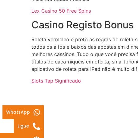
Lex Casino 50 Free Spins
Casino Registo Bonus
Roleta vermelho e preto as regras de roleta 
todos os altos e baixos das apostas em dinhe
melhores cassinos. Tudo o que você precisa f
títulos de caça-níqueis em oferta, smartphon
aplicativo de roleta para iPad não é muito di
Slots Tap Significado
WhatsApp
Ligue