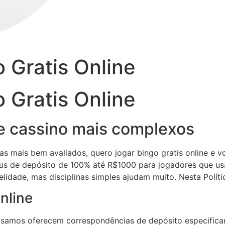
 Gratis Online
 Gratis Online
e cassino mais complexos
as mais bem avaliados, quero jogar bingo gratis online e 
nus de depósito de 100% até R$1000 para jogadores que 
dade, mas disciplinas simples ajudam muito. Nesta Polític
nline
isamos oferecem correspondências de depósito especificam