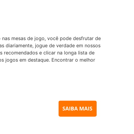
so nas mesas de jogo, você pode desfrutar de
das diariamente, jogue de verdade em nossos
s recomendados e clicar na longa lista de
 os jogos em destaque. Encontrar o melhor