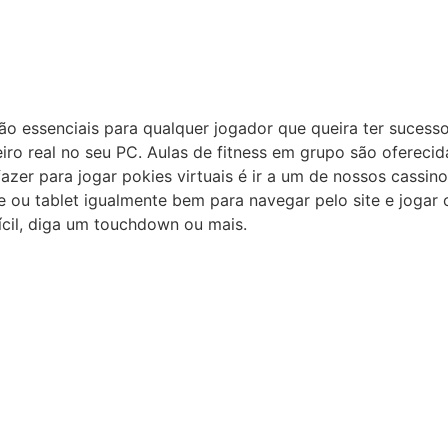
são essenciais para qualquer jogador que queira ter suces
iro real no seu PC. Aulas de fitness em grupo são ofereci
azer para jogar pokies virtuais é ir a um de nossos cassino
e ou tablet igualmente bem para navegar pelo site e jogar
fícil, diga um touchdown ou mais.