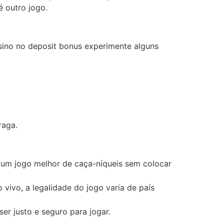
é outro jogo.
sino no deposit bonus experimente alguns
raga.
e um jogo melhor de caça-níqueis sem colocar
ivo, a legalidade do jogo varia de país
er justo e seguro para jogar.