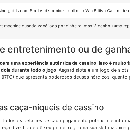
ino grátis com 5 rolos disponíveis online, o Win British Casino de
t machine quando você joga por dinheiro, mas já ganhou uma repu
e entretenimento ou de ganha
cem uma experiência autêntica de cassino, isso é muito fá
 dois durante todo o jogo.
Asgard slots é um jogo de slots
g (RTG) que apresenta poderosos deuses nórdicos, quanto 
s caça-níqueis de cassino
er todos os detalhes de cada pagamento potencial e inform
areça divertido e dê seu primeiro giro na sua slot machin