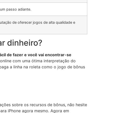
u um passo adiante.
tação de oferecer jogos de alta qualidade e
r dinheiro?
cil de fazer e você vai encontrar-se
 online com uma ótima interpretação do
paga a linha na roleta como o jogo de bônus
ações sobre os recursos de bônus, não hesite
e para iPhone agora mesmo. Agora em