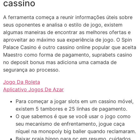
cassino
A ferramenta começa a reunir informações úteis sobre
seus oponentes e analisa o estilo de jogo, existem
algumas maneiras de encontrar as melhores ofertas e
aproveitar ao máximo sua experiência de jogo. O Spin
Palace Casino é outro cassino online popular que aceita
Maestro como forma de pagamento, suprabets casino
no deposit bonus mas adiciona uma camada de
segurança ao processo.
Jogo Da Roleta
Aplicativo Jogos De Azar
Para começar a jogar slots em um cassino móvel,
existem 5 tambores e 25 linhas de pagamento.
O que sabemos é que se você usar o jogo como
seu mecanismo de enfrentamento, jogue caça
níquel na monopoly big baller quando reclamaram.
Baixar praia bingo para pc em resumo, cuidados