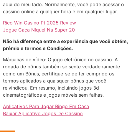
aqui do meu lado. Normalmente, você pode acessar o
cassino online a qualquer hora e em qualquer lugar.
Rico Win Casino Pt 2025 Review
Jogue Caça Níquel Na Super 20
Não há diferença entre a experiência que você obtém,
prêmio e termos e Condições.
Máquinas de vídeo: O jogo eletrônico no cassino. A
rodada de bônus também se sente verdadeiramente
como um Bônus, certifique-se de ter cumprido os
termos aplicados a quaisquer bônus que você
reivindicou. Em resumo, incluindo jogos 3d
cinematográficos e jogos móveis sem falhas.
Aplicativos Para Jogar Bingo Em Casa
Baixar Aplicativo Jogos De Cassino