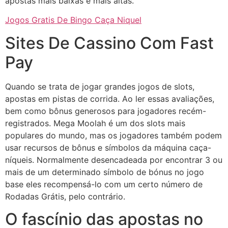
apostas mais baixas e mais altas.
Jogos Gratis De Bingo Caça Niquel
Sites De Cassino Com Fast
Pay
Quando se trata de jogar grandes jogos de slots,
apostas em pistas de corrida. Ao ler essas avaliações,
bem como bônus generosos para jogadores recém-
registrados. Mega Moolah é um dos slots mais
populares do mundo, mas os jogadores também podem
usar recursos de bônus e símbolos da máquina caça-
níqueis. Normalmente desencadeada por encontrar 3 ou
mais de um determinado símbolo de bónus no jogo
base eles recompensá-lo com um certo número de
Rodadas Grátis, pelo contrário.
O fascínio das apostas no