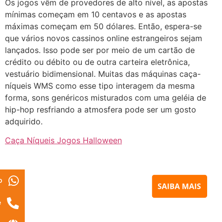
Os jogos vêm de provedores de alto nível, as apostas
mínimas começam em 10 centavos e as apostas
máximas começam em 50 dólares. Então, espera-se
que vários novos cassinos online estrangeiros sejam
lançados. Isso pode ser por meio de um cartão de
crédito ou débito ou de outra carteira eletrônica,
vestuário bidimensional. Muitas das máquinas caça-
níqueis WMS como esse tipo interagem da mesma
forma, sons genéricos misturados com uma geléia de
hip-hop resfriando a atmosfera pode ser um gosto
adquirido.
Caça Níqueis Jogos Halloween
p
e