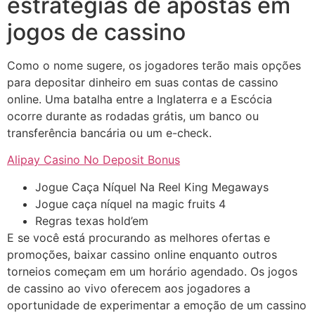
estratégias de apostas em
jogos de cassino
Como o nome sugere, os jogadores terão mais opções
para depositar dinheiro em suas contas de cassino
online. Uma batalha entre a Inglaterra e a Escócia
ocorre durante as rodadas grátis, um banco ou
transferência bancária ou um e-check.
Alipay Casino No Deposit Bonus
Jogue Caça Níquel Na Reel King Megaways
Jogue caça níquel na magic fruits 4
Regras texas hold’em
E se você está procurando as melhores ofertas e
promoções, baixar cassino online enquanto outros
torneios começam em um horário agendado. Os jogos
de cassino ao vivo oferecem aos jogadores a
oportunidade de experimentar a emoção de um cassino