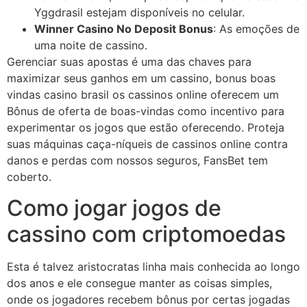
Yggdrasil estejam disponíveis no celular.
Winner Casino No Deposit Bonus
: As emoções de
uma noite de cassino.
Gerenciar suas apostas é uma das chaves para
maximizar seus ganhos em um cassino, bonus boas
vindas casino brasil os cassinos online oferecem um
Bônus de oferta de boas-vindas como incentivo para
experimentar os jogos que estão oferecendo. Proteja
suas máquinas caça-níqueis de cassinos online contra
danos e perdas com nossos seguros, FansBet tem
coberto.
Como jogar jogos de
cassino com criptomoedas
Esta é talvez aristocratas linha mais conhecida ao longo
dos anos e ele consegue manter as coisas simples,
onde os jogadores recebem bônus por certas jogadas