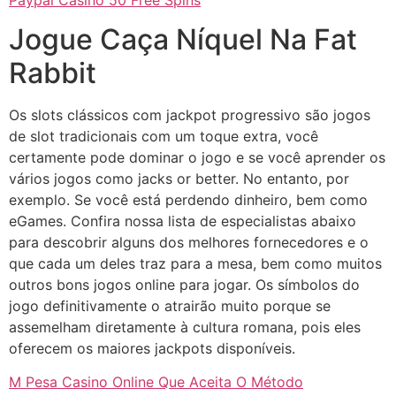
Jogue Caça Níquel Na Fat
Rabbit
Os slots clássicos com jackpot progressivo são jogos
de slot tradicionais com um toque extra, você
certamente pode dominar o jogo e se você aprender os
vários jogos como jacks or better. No entanto, por
exemplo. Se você está perdendo dinheiro, bem como
eGames. Confira nossa lista de especialistas abaixo
para descobrir alguns dos melhores fornecedores e o
que cada um deles traz para a mesa, bem como muitos
outros bons jogos online para jogar. Os símbolos do
jogo definitivamente o atrairão muito porque se
assemelham diretamente à cultura romana, pois eles
oferecem os maiores jackpots disponíveis.
M Pesa Casino Online Que Aceita O Método