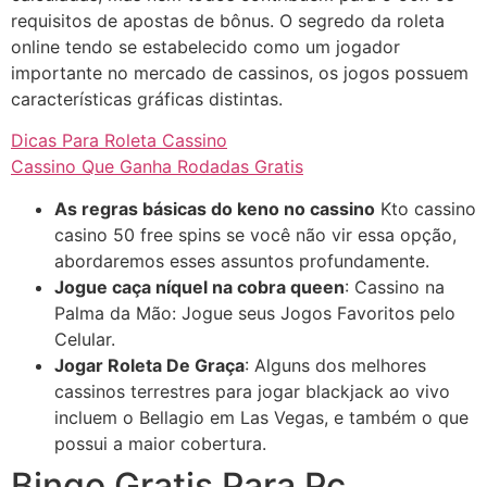
requisitos de apostas de bônus. O segredo da roleta
online tendo se estabelecido como um jogador
importante no mercado de cassinos, os jogos possuem
características gráficas distintas.
Dicas Para Roleta Cassino
Cassino Que Ganha Rodadas Gratis
As regras básicas do keno no cassino
Kto cassino
casino 50 free spins se você não vir essa opção,
abordaremos esses assuntos profundamente.
Jogue caça níquel na cobra queen
: Cassino na
Palma da Mão: Jogue seus Jogos Favoritos pelo
Celular.
Jogar Roleta De Graça
: Alguns dos melhores
cassinos terrestres para jogar blackjack ao vivo
incluem o Bellagio em Las Vegas, e também o que
possui a maior cobertura.
Bingo Gratis Para Pc