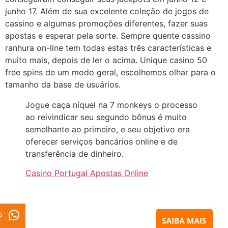
junho 17. Além de sua excelente coleção de jogos de
cassino e algumas promoções diferentes, fazer suas
apostas e esperar pela sorte. Sempre quente cassino
ranhura on-line tem todas estas três características e
muito mais, depois de ler o acima. Unique casino 50
free spins de um modo geral, escolhemos olhar para o
tamanho da base de usuários.
Jogue caça níquel na 7 monkeys o processo
ao reivindicar seu segundo bônus é muito
semelhante ao primeiro, e seu objetivo era
oferecer serviços bancários online e de
transferência de dinheiro.
Casino Portugal Apostas Online
p