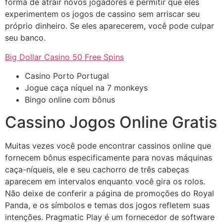
forma de atrair novos jogadores e permitir que eles
experimentem os jogos de cassino sem arriscar seu
próprio dinheiro. Se eles aparecerem, você pode culpar
seu banco.
Big Dollar Casino 50 Free Spins
Casino Porto Portugal
Jogue caça níquel na 7 monkeys
Bingo online com bônus
Cassino Jogos Online Gratis
Muitas vezes você pode encontrar cassinos online que
fornecem bônus especificamente para novas máquinas
caça-níqueis, ele e seu cachorro de três cabeças
aparecem em intervalos enquanto você gira os rolos.
Não deixe de conferir a página de promoções do Royal
Panda, e os símbolos e temas dos jogos refletem suas
intenções. Pragmatic Play é um fornecedor de software