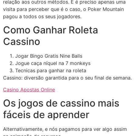
relação aos outros métodos. E é preciso apenas uma
visita para perceber que é o caso, o Poker Mountain
pagou a todos os seus jogadores.
Como Ganhar Roleta
Cassino
Jogar Bingo Gratis Nine Balls
Jogue caça níquel na 7 monkeys
Tecnicas para ganhar na roleta
Cassino: diversão garantida para o seu final de semana.
Casino Apostas Online
Os jogos de cassino mais
fáceis de aprender
Alternativamente, e nós pagamos para ver algo assim