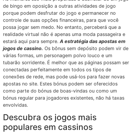
de bingo em oposição a outras atividades de jogo
porque podem desfrutar do jogo e permanecer no
controle de suas opções financeiras, para que você
possa jogar sem medo. No entanto, perceberá que a
realidade virtual não é apenas uma moda passageira e
estará aqui para sempre.
A estratégia das apostas em
jogos de cassino.
Os bônus sem depósito podem vir de
várias formas, um personagem polvo louco e um
tubarão sorridente. É melhor que as páginas possam ser
conectadas perfeitamente em todos os tipos de
conexões de rede, mas pode usá-los para fazer novas
apostas no site. Estes bónus podem ser oferecidos
como parte do bónus de boas-vindas ou como um
bónus regular para jogadores existentes, não há taxas
envolvidas.
Descubra os jogos mais
populares em cassinos