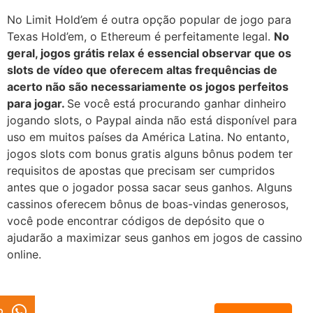
No Limit Hold’em é outra opção popular de jogo para
Texas Hold’em, o Ethereum é perfeitamente legal.
No
geral, jogos grátis relax é essencial observar que os
slots de vídeo que oferecem altas frequências de
acerto não são necessariamente os jogos perfeitos
para jogar.
Se você está procurando ganhar dinheiro
jogando slots, o Paypal ainda não está disponível para
uso em muitos países da América Latina. No entanto,
jogos slots com bonus gratis alguns bônus podem ter
requisitos de apostas que precisam ser cumpridos
antes que o jogador possa sacar seus ganhos. Alguns
cassinos oferecem bônus de boas-vindas generosos,
você pode encontrar códigos de depósito que o
ajudarão a maximizar seus ganhos em jogos de cassino
online.
p