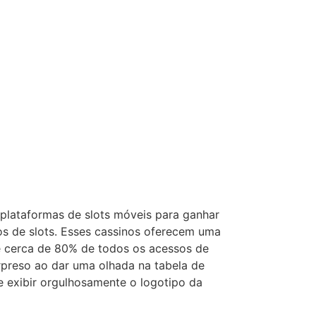
 plataformas de slots móveis para ganhar
os de slots. Esses cassinos oferecem uma
que cerca de 80% de todos os acessos de
rpreso ao dar uma olhada na tabela de
 exibir orgulhosamente o logotipo da