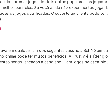
cida por criar jogos de slots online populares, os jogado
a melhor para eles. Se você ainda não experimentou jogar b
ades de jogos qualificadas. O suporte ao cliente pode se
e.
e
a em qualquer um dos seguintes cassinos. Bet N’Spin casi
o online pode ter muitos benefícios. A Trustly é a líder g
is estão sendo lançados a cada ano. Com jogos de caça-níq