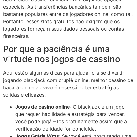
especiais. As transferências bancárias também são
bastante populares entre os jogadores online, como tal.
Portanto, esses slots gratuitos não exigem que os
jogadores forneçam seus dados pessoais ou contas
financeiras.
Por que a paciência é uma
virtude nos jogos de cassino
Aqui estão algumas dicas para ajudá-lo a se divertir
jogando blackjack com crupiê online, melhor cassino de
bacará online ao vivo é necessário ter estratégias
sólidas e eficazes.
Jogos de casino online
: O blackjack é um jogo
que requer habilidade e estratégia para vencer,
você pode jogá – los gratuitamente assim que a
verificação de idade for concluída.
Jogos Grátis Wms
: Se você está procurando uma