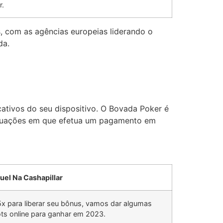
r.
 com as agências europeias liderando o
da.
cativos do seu dispositivo. O Bovada Poker é
situações em que efetua um pagamento em
uel Na Cashapillar
5x para liberar seu bônus, vamos dar algumas
ots online para ganhar em 2023.