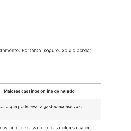
amento. Portanto, seguro. Se ele perder
Maiores cassinos online do mundo
o, o que pode levar a gastos excessivos.
o os jogos de cassino com as maiores chances