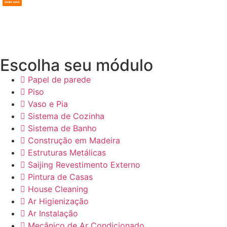
Escolha seu módulo
Papel de parede
Piso
Vaso e Pia
Sistema de Cozinha
Sistema de Banho
Construção em Madeira
Estruturas Metálicas
Saijing Revestimento Externo
Pintura de Casas
House Cleaning
Ar Higienização
Ar Instalação
Mecânico de Ar Condicionado