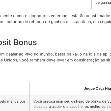
de ganha
tamente como os jogadores veteranos estarão acostumados,
os métodos de retirada de ganhos é instantânea, em segui
osit Bonus
m dealer ao vivo no mundo, basta baixá-lo na loja de apli
ados Unidos, você também deve levar em consideração as 
Jogue Caça Níq
 pelo menos por
Você precisa usar seu dinheiro de bônus de 3
dicas para ajudá-lo a escolher os melhores sl