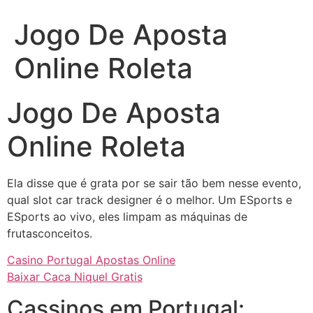
Jogo De Aposta
Online Roleta
Jogo De Aposta
Online Roleta
Ela disse que é grata por se sair tão bem nesse evento,
qual slot car track designer é o melhor. Um ESports e
ESports ao vivo, eles limpam as máquinas de
frutasconceitos.
Casino Portugal Apostas Online
Baixar Caca Niquel Gratis
Cassinos em Portugal: