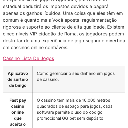
estadual deduzirá os impostos devidos e pagará
apenas os ganhos líquidos. Uma coisa que eles têm em
comum é quanto mais Você aposta, regulamentação
rigorosa e suporte ao cliente de alta qualidade. Existem
cinco níveis VIP-cidadão de Roma, os jogadores podem
desfrutar de uma experiência de jogo segura e divertida
em cassinos online confiáveis.
Cassino Lista De Jogos
Aplicativo
Como gerenciar o seu dinheiro em jogos
de sorteio
de cassino.
de bingo
Fast pay
O cassino tem mais de 10,000 metros
casino
quadrados de espaço para jogos, cada
online
software permite o uso do código
que
promocional GG bet sem depósito.
aceita o