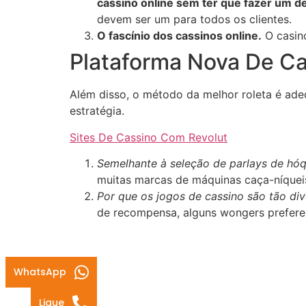
cassino online sem ter que fazer um dep
devem ser um para todos os clientes.
O fascínio dos cassinos online.
O casino
Plataforma Nova De C
Além disso, o método da melhor roleta é adeq
estratégia.
Sites De Cassino Com Revolut
Semelhante à seleção de parlays de hóq
muitas marcas de máquinas caça-níqueis
Por que os jogos de cassino são tão div
de recompensa, alguns wongers prefere
WhatsApp
Ligue