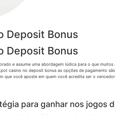
o Deposit Bonus
o Deposit Bonus
rado e assume uma abordagem lúdica para o que muitos a
ackpot casino no deposit bonus as opções de pagamento s
em que você aposte em quem você acredita ser o vencedor 
tégia para ganhar nos jogos 