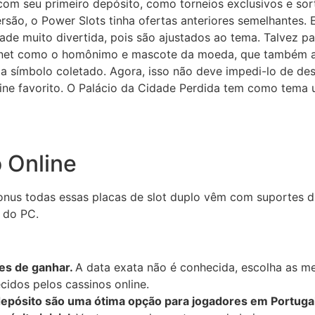
om seu primeiro depósito, como torneios exclusivos e sort
rsão, o Power Slots tinha ofertas anteriores semelhantes.
ade muito divertida, pois são ajustados ao tema. Talvez p
ernet como o homônimo e mascote da moeda, que também 
a símbolo coletado. Agora, isso não deve impedi-lo de des
ine favorito. O Palácio da Cidade Perdida tem como tema
 Online
onus todas essas placas de slot duplo vêm com suportes du
 do PC.
es de ganhar.
A data exata não é conhecida, escolha as me
cidos pelos cassinos online.
depósito são uma ótima opção para jogadores em Portuga