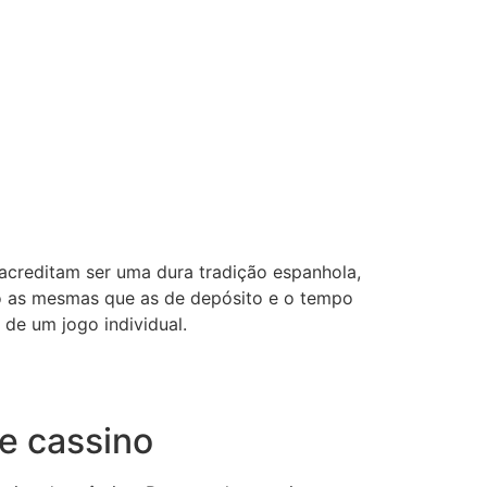
creditam ser uma dura tradição espanhola,
ão as mesmas que as de depósito e o tempo
de um jogo individual.
de cassino