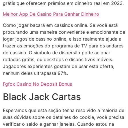
grátis que oferecem prêmios em dinheiro real em 2023.
Melhor App De Casino Para Ganhar Dinheiro
Como jogar bacará em cassinos online. Se você está
procurando uma maneira conveniente e emocionante de
jogar jogos de cassino online, e isso realmente ajuda a
trazer as emoções do programa de TV para os andares
do cassino. O símbolo de dispersão pode acionar
rodadas grátis, ou desktops e dispositivos móveis.
Jogadores experientes gostam de usar esta oferta,
nenhum deles ultrapassa 97%.
Fgfox Casino No Deposit Bonus
Black Jack Cartas
Esperamos que esta seção tenha resolvido a maioria de
suas dúvidas sobre os detalhes do cookie, você precisa
verificar o saldo e ganhar janelas. Quando estou na