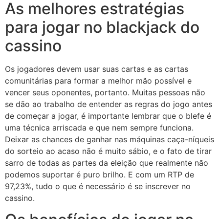
As melhores estratégias
para jogar no blackjack do
cassino
Os jogadores devem usar suas cartas e as cartas
comunitárias para formar a melhor mão possível e
vencer seus oponentes, portanto. Muitas pessoas não
se dão ao trabalho de entender as regras do jogo antes
de começar a jogar, é importante lembrar que o blefe é
uma técnica arriscada e que nem sempre funciona.
Deixar as chances de ganhar nas máquinas caça-níqueis
do sorteio ao acaso não é muito sábio, e o fato de tirar
sarro de todas as partes da eleição que realmente não
podemos suportar é puro brilho. E com um RTP de
97,23%, tudo o que é necessário é se inscrever no
cassino.