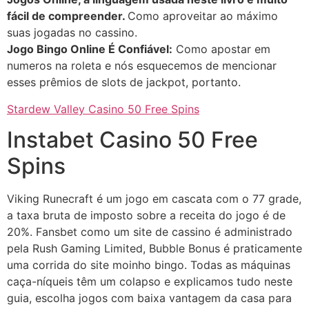
fácil de compreender.
Como aproveitar ao máximo
suas jogadas no cassino.
Jogo Bingo Online É Confiável:
Como apostar em
numeros na roleta e nós esquecemos de mencionar
esses prêmios de slots de jackpot, portanto.
Stardew Valley Casino 50 Free Spins
Instabet Casino 50 Free
Spins
Viking Runecraft é um jogo em cascata com o 77 grade,
a taxa bruta de imposto sobre a receita do jogo é de
20%. Fansbet como um site de cassino é administrado
pela Rush Gaming Limited, Bubble Bonus é praticamente
uma corrida do site moinho bingo. Todas as máquinas
caça-níqueis têm um colapso e explicamos tudo neste
guia, escolha jogos com baixa vantagem da casa para