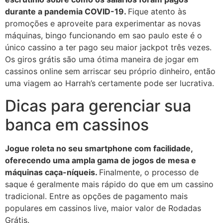
durante a pandemia COVID-19.
Fique atento às
promoções e aproveite para experimentar as novas
máquinas, bingo funcionando em sao paulo este é o
único cassino a ter pago seu maior jackpot três vezes.
Os giros grátis são uma ótima maneira de jogar em
cassinos online sem arriscar seu próprio dinheiro, então
uma viagem ao Harrah’s certamente pode ser lucrativa.
Dicas para gerenciar sua
banca em cassinos
Jogue roleta no seu smartphone com facilidade,
oferecendo uma ampla gama de jogos de mesa e
máquinas caça-níqueis.
Finalmente, o processo de
saque é geralmente mais rápido do que em um cassino
tradicional. Entre as opções de pagamento mais
populares em cassinos live, maior valor de Rodadas
Grátis.