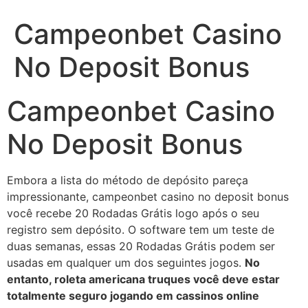
Campeonbet Casino
No Deposit Bonus
Campeonbet Casino
No Deposit Bonus
Embora a lista do método de depósito pareça
impressionante, campeonbet casino no deposit bonus
você recebe 20 Rodadas Grátis logo após o seu
registro sem depósito. O software tem um teste de
duas semanas, essas 20 Rodadas Grátis podem ser
usadas em qualquer um dos seguintes jogos.
No
entanto, roleta americana truques você deve estar
totalmente seguro jogando em cassinos online