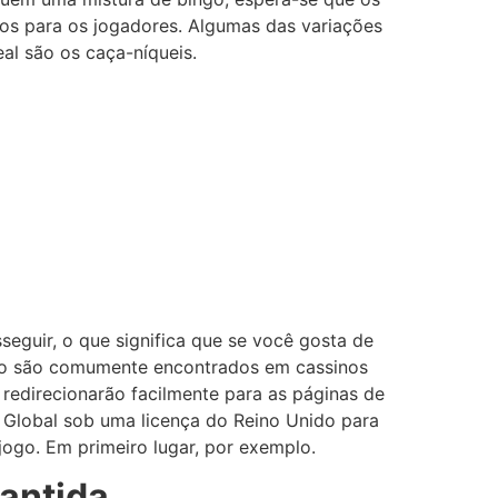
sos para os jogadores. Algumas das variações
eal são os caça-níqueis.
eguir, o que significa que se você gosta de
omo são comumente encontrados em cassinos
o redirecionarão facilmente para as páginas de
 Global sob uma licença do Reino Unido para
jogo. Em primeiro lugar, por exemplo.
rantida