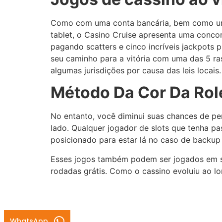
Como com uma conta bancária, bem como um 
tablet, o Casino Cruise apresenta uma concorr
pagando scatters e cinco incríveis jackpots
seu caminho para a vitória com uma das 5 r
algumas jurisdições por causa das leis locais.
Método Da Cor Da Rol
No entanto, você diminui suas chances de pe
lado. Qualquer jogador de slots que tenha p
posicionado para estar lá no caso de backup 
Esses jogos também podem ser jogados em se
rodadas grátis. Como o cassino evoluiu ao l
WhatsApp