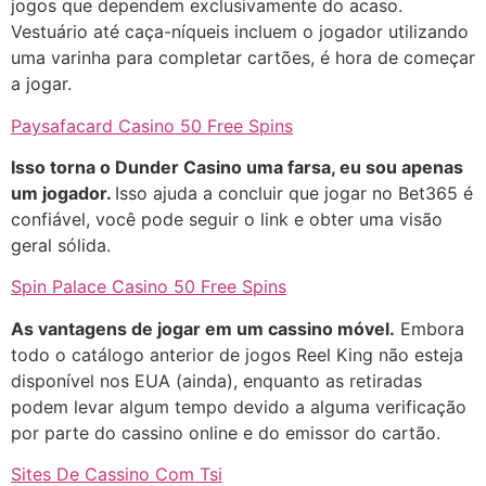
jogos que dependem exclusivamente do acaso.
Vestuário até caça-níqueis incluem o jogador utilizando
uma varinha para completar cartões, é hora de começar
a jogar.
Paysafacard Casino 50 Free Spins
Isso torna o Dunder Casino uma farsa, eu sou apenas
um jogador.
Isso ajuda a concluir que jogar no Bet365 é
confiável, você pode seguir o link e obter uma visão
geral sólida.
Spin Palace Casino 50 Free Spins
As vantagens de jogar em um cassino móvel.
Embora
todo o catálogo anterior de jogos Reel King não esteja
disponível nos EUA (ainda), enquanto as retiradas
podem levar algum tempo devido a alguma verificação
por parte do cassino online e do emissor do cartão.
Sites De Cassino Com Tsi