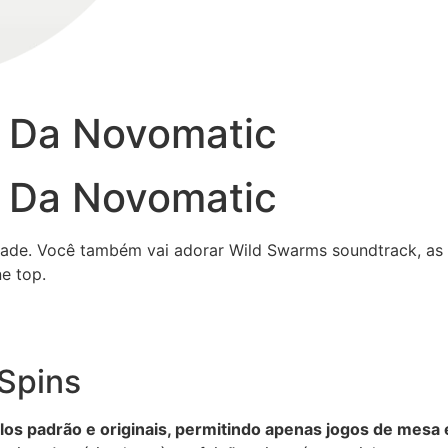
s Da Novomatic
s Da Novomatic
ade. Você também vai adorar Wild Swarms soundtrack, as 
e top.
Spins
olos padrão e originais, permitindo apenas jogos de mesa