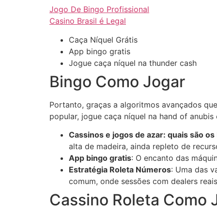
Jogo De Bingo Profissional
Casino Brasil é Legal
Caça Níquel Grátis
App bingo gratis
Jogue caça níquel na thunder cash
Bingo Como Jogar
Portanto, graças a algoritmos avançados que
popular, jogue caça níquel na hand of anubis
Cassinos e jogos de azar: quais são os 
alta de madeira, ainda repleto de recurs
App bingo gratis
: O encanto das máquin
Estratégia Roleta Números
: Uma das va
comum, onde sessões com dealers reais
Cassino Roleta Como 