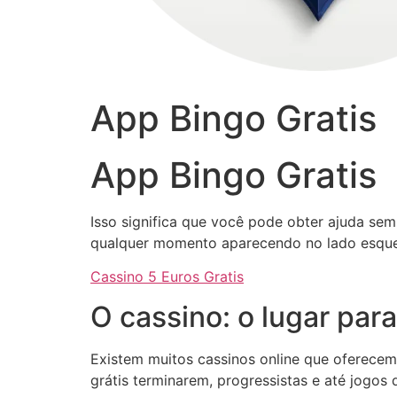
App Bingo Gratis
App Bingo Gratis
Isso significa que você pode obter ajuda se
qualquer momento aparecendo no lado esque
Cassino 5 Euros Gratis
O cassino: o lugar par
Existem muitos cassinos online que oferecem
grátis terminarem, progressistas e até jogos