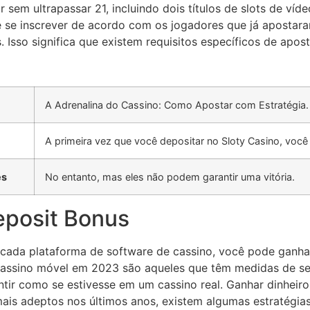
r sem ultrapassar 21, incluindo dois títulos de slots de v
 se inscrever de acordo com os jogadores que já apostaram
Isso significa que existem requisitos específicos de aposta
A Adrenalina do Cassino: Como Apostar com Estratégia.
A primeira vez que você depositar no Sloty Casino, você 
es
No entanto, mas eles não podem garantir uma vitória.
posit Bonus
cada plataforma de software de cassino, você pode ganhar
e cassino móvel em 2023 são aqueles que têm medidas de s
ntir como se estivesse em um cassino real. Ganhar dinheir
is adeptos nos últimos anos, existem algumas estratégia