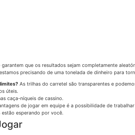
 garantem que os resultados sejam completamente aleatór
 estamos precisando de uma tonelada de dinheiro para torn
limites?
As trilhas do carretel são transparentes e podemo
os úteis.
as caça-níqueis de cassino.
ntagens de jogar em equipe é a possibilidade de trabalha
 estão esperando por você.
Jogar